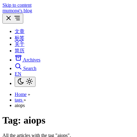
Skip to content
mumong's blog
文章
标签
关于
简历
Archives
Search
EN
Home
»
tags
»
aiops
Tag:
aiops
All the articles with the tag "aiops".