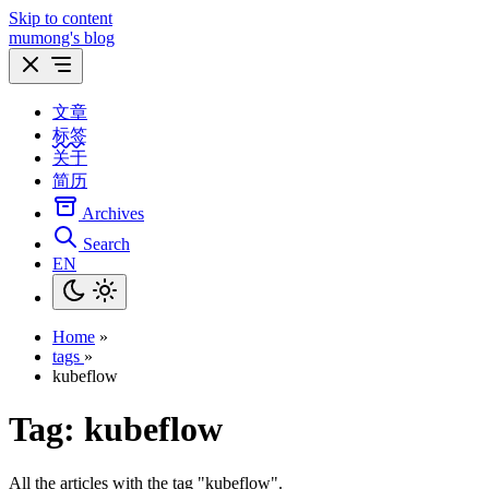
Skip to content
mumong's blog
文章
标签
关于
简历
Archives
Search
EN
Home
»
tags
»
kubeflow
Tag:
kubeflow
All the articles with the tag "kubeflow".