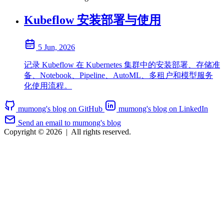
Kubeflow 安装部署与使用
5 Jun, 2026
记录 Kubeflow 在 Kubernetes 集群中的安装部署、存储准
备、Notebook、Pipeline、AutoML、多租户和模型服务
化使用流程。
mumong's blog on GitHub
mumong's blog on LinkedIn
Send an email to mumong's blog
Copyright © 2026
|
All rights reserved.