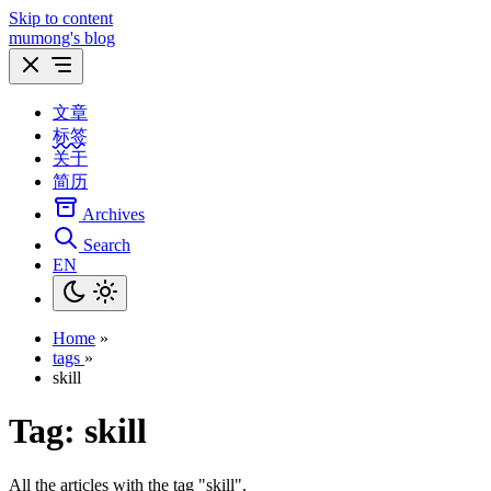
Skip to content
mumong's blog
文章
标签
关于
简历
Archives
Search
EN
Home
»
tags
»
skill
Tag:
skill
All the articles with the tag "skill".