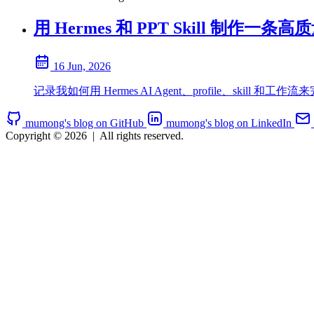
用 Hermes 和 PPT Skill 制作一条高
16 Jun, 2026
记录我如何用 Hermes AI Agent、profile、ski
mumong's blog on GitHub
mumong's blog on LinkedIn
Copyright © 2026
|
All rights reserved.